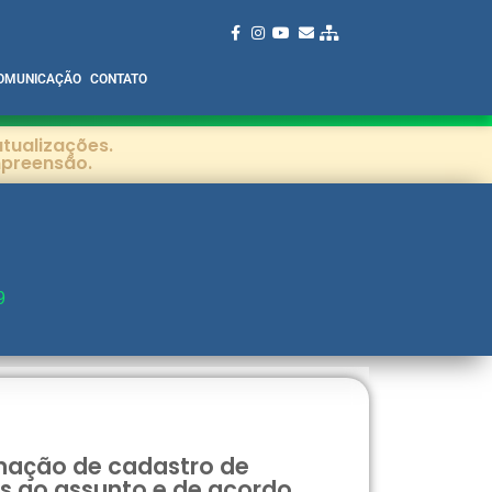
OMUNICAÇÃO
CONTATO
tualizações.
mpreensão.
9
rmação de cadastro de
s ao assunto e de acordo