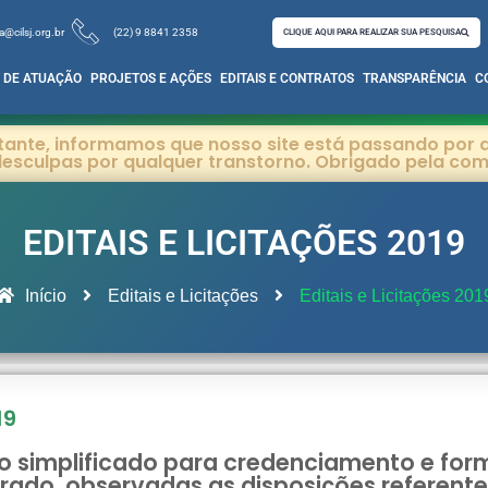
a@cilsj.org.br
(22) 9 8841 2358
CLIQUE AQUI PARA REALIZAR SUA PESQUISA
 DE ATUAÇÃO
PROJETOS E AÇÕES
EDITAIS E CONTRATOS
TRANSPARÊNCIA
C
itante, informamos que nosso site está passando por a
esculpas por qualquer transtorno. Obrigado pela co
EDITAIS E LICITAÇÕES 2019
Início
Editais e Licitações
Editais e Licitações 201
19
vo simplificado para credenciamento e fo
rado, observadas as disposições referente