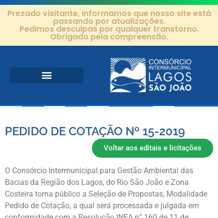
Prezado visitante, informamos que nosso site está
passando por atualizações.
Pedimos desculpas por qualquer transtorno.
Obrigado pela compreensão.
Área de Atuação
Projetos e Ações
Editais e Contratos
PEDIDO DE COTAÇÃO Nº 15-2019
Voltar aos editais e licitações
O Consórcio Intermunicipal para Gestão Ambiental das
Bacias da Região dos Lagos, do Rio São João e Zona
Costeira torna público a Seleção de Propostas, Modalidade
Pedido de Cotação, a qual será processada e julgada em
conformidade com a Resolução INEA n° 160 de 11 de