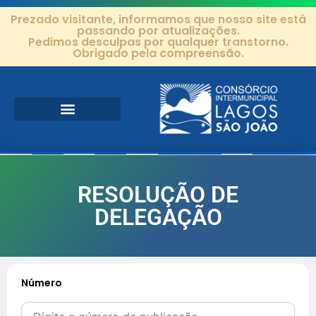
Prezado visitante, informamos que nosso site está
passando por atualizações.
Pedimos desculpas por qualquer transtorno.
Obrigado pela compreensão.
Área de Atuação
Projetos e Ações
Editais e Contratos
RESOLUÇÃO DE
DELEGAÇÃO
Número