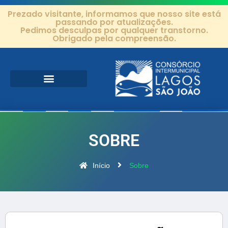
Prezado visitante, informamos que nosso site está
passando por atualizações.
Pedimos desculpas por qualquer transtorno.
Obrigado pela compreensão.
Área de Atuação
Projetos e Ações
Editais e Contratos
SOBRE
Início
Sobre