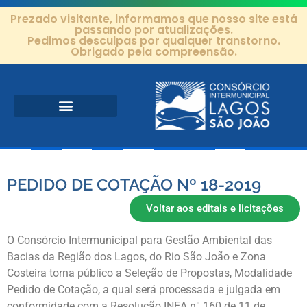
Prezado visitante, informamos que nosso site está
passando por atualizações.
Pedimos desculpas por qualquer transtorno.
Obrigado pela compreensão.
Área de Atuação
Projetos e Ações
Editais e Contratos
PEDIDO DE COTAÇÃO Nº 18-2019
Voltar aos editais e licitações
O Consórcio Intermunicipal para Gestão Ambiental das
Bacias da Região dos Lagos, do Rio São João e Zona
Costeira torna público a Seleção de Propostas, Modalidade
Pedido de Cotação, a qual será processada e julgada em
conformidade com a Resolução INEA n° 160 de 11 de