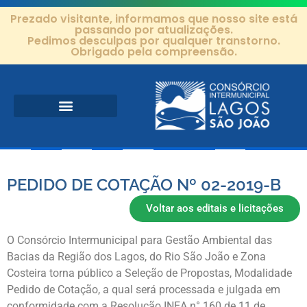
Prezado visitante, informamos que nosso site está
passando por atualizações.
Pedimos desculpas por qualquer transtorno.
Obrigado pela compreensão.
Área de Atuação
Projetos e Ações
Editais e Contratos
PEDIDO DE COTAÇÃO Nº 02-2019-B
Voltar aos editais e licitações
O Consórcio Intermunicipal para Gestão Ambiental das
Bacias da Região dos Lagos, do Rio São João e Zona
Costeira torna público a Seleção de Propostas, Modalidade
Pedido de Cotação, a qual será processada e julgada em
conformidade com a Resolução INEA n° 160 de 11 de