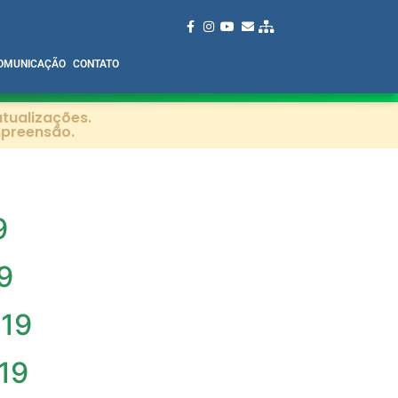
OMUNICAÇÃO
CONTATO
tualizações.
mpreensão.
9
9
019
019