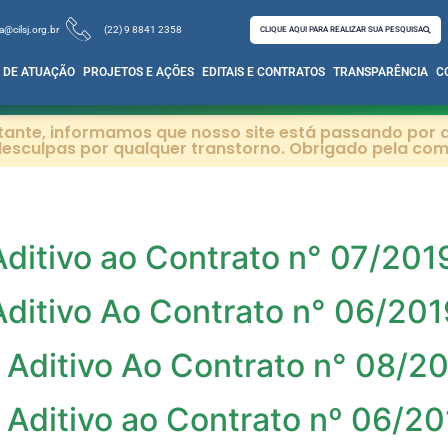
a@cilsj.org.br
(22) 9 8841 2358
CLIQUE AQUI PARA REALIZAR SUA PESQUISA
 DE ATUAÇÃO
PROJETOS E AÇÕES
EDITAIS E CONTRATOS
TRANSPARÊNCIA
C
itante, informamos que nosso site está passando por a
esculpas por qualquer transtorno. Obrigado pela co
Aditivo ao Contrato n° 07/201
Aditivo Ao Contrato n° 06/201
 Aditivo Ao Contrato n° 08/2
 Aditivo ao Contrato nº 06/2