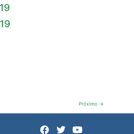
019
019
Próximo
→