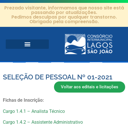
Prezado visitante, informamos que nosso site está
passando por atualizações.
Pedimos desculpas por qualquer transtorno.
Obrigado pela compreensão.
Área de Atuação
Projetos e Ações
Editais e Contratos
SELEÇÃO DE PESSOAL Nº 01-2021
Voltar aos editais e licitações
Fichas de Inscrição:
Cargo 1.4.1 – Analista Técnico
Cargo 1.4.2 – Assistente Administrativo