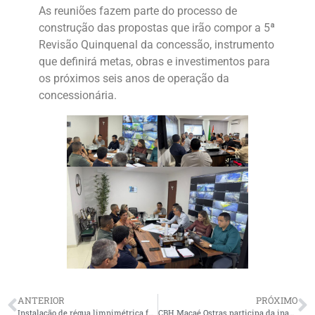
As reuniões fazem parte do processo de
construção das propostas que irão compor a 5ª
Revisão Quinquenal da concessão, instrumento
que definirá metas, obras e investimentos para
os próximos seis anos de operação da
concessionária.
ANTERIOR
PRÓXIMO
Instalação de régua limnimétrica fortalece monitoramento hidrológico da Lagoa de Imboassica
CBH Macaé Ostras participa da inauguração do Viveiro Escola da Rio+ Saneamento