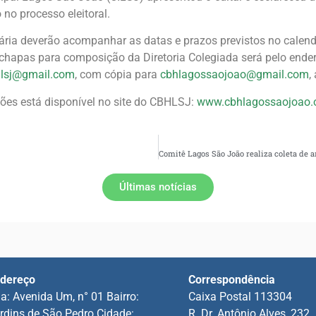
no processo eleitoral.
nária deverão acompanhar as datas e prazos previstos no calendár
 chapas para composição da Diretoria Colegiada será pelo ende
bhlsj@gmail.com
, com cópia para
cbhlagossaojoao@gmail.com
,
ões está disponível no site do CBHLSJ:
www.cbhlagossaojoao.o
Últimas notícias
dereço
Correspondência
a: Avenida Um, n° 01 Bairro:
Caixa Postal 113304
rdins de São Pedro Cidade:
R. Dr. Antônio Alves, 232