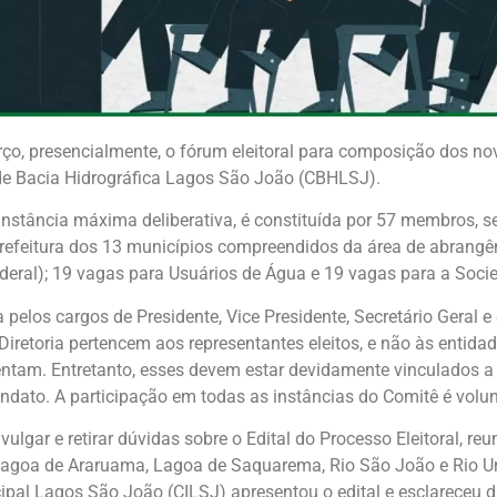
rço, presencialmente, o fórum eleitoral para composição dos n
 de Bacia Hidrográfica Lagos São João (CBHLSJ).
instância máxima deliberativa, é constituída por 57 membros, 
refeitura dos 13 municípios compreendidos da área de abrangê
deral); 19 vagas para Usuários de Água e 19 vagas para a Socie
 pelos cargos de Presidente, Vice Presidente, Secretário Geral e
iretoria pertencem aos representantes eleitos, e não às entidad
sentam. Entretanto, esses devem estar devidamente vinculados 
dato. A participação em todas as instâncias do Comitê é volun
vulgar e retirar dúvidas sobre o Edital do Processo Eleitoral, re
Lagoa de Araruama, Lagoa de Saquarema, Rio São João e Rio Un
ipal Lagos São João (CILSJ) apresentou o edital e esclareceu 