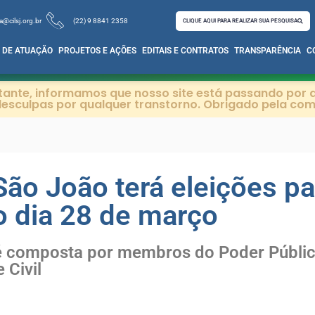
a@cilsj.org.br
(22) 9 8841 2358
CLIQUE AQUI PARA REALIZAR SUA PESQUISA
 DE ATUAÇÃO
PROJETOS E AÇÕES
EDITAIS E CONTRATOS
TRANSPARÊNCIA
C
itante, informamos que nosso site está passando por a
esculpas por qualquer transtorno. Obrigado pela co
o João terá eleições par
o dia 28 de março
é composta por membros do Poder Públic
 Civil