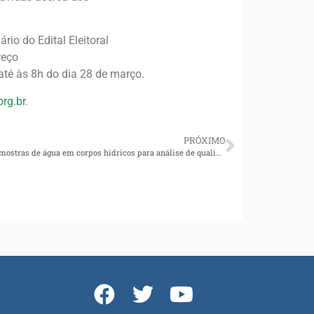
io do Edital Eleitoral
reço
 até às 8h do dia 28 de março.
rg.br
.
PRÓXIMO
Comitê Lagos São João realiza coleta de amostras de água em corpos hídricos para análise de qualidade