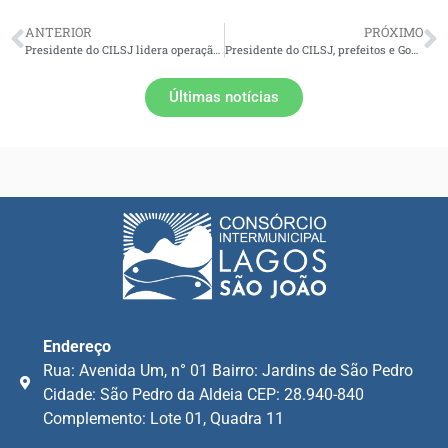
ANTERIOR
PRÓXIMO
Presidente do CILSJ lidera operação emergencial contra despejo clandestino de esgoto na Laguna de Araruama
Presidente do CILSJ, prefeitos e Governo do Estado definem ações emergenciais para revitalização de áreas degradadas da Lagoa de Araruama
Últimas notícias
Endereço
Rua: Avenida Um, n° 01 Bairro: Jardins de São Pedro
Cidade: São Pedro da Aldeia CEP: 28.940-840
Complemento: Lote 01, Quadra 11