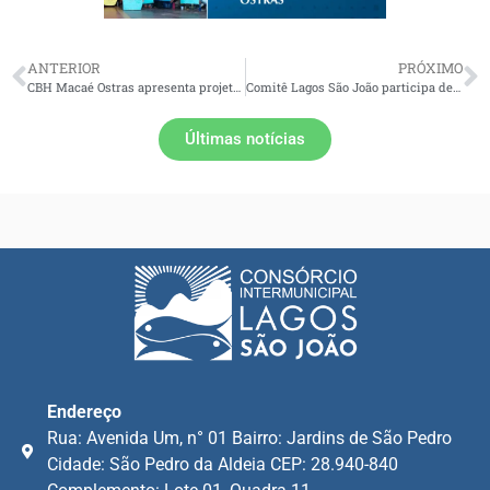
ANTERIOR
PRÓXIMO
CBH Macaé Ostras apresenta projeto Ordenatur Sana ao Conselho Gestor da APA do Sana
Comitê Lagos São João participa de oficina sobre Diagnóstico da Pesca da Tainha na Lagoa de Araruama
Últimas notícias
Endereço
Rua: Avenida Um, n° 01 Bairro: Jardins de São Pedro
Cidade: São Pedro da Aldeia CEP: 28.940-840