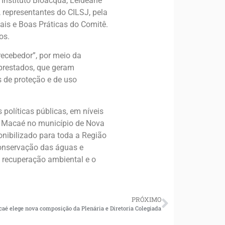
 Instituto Bioacqua, Leideane
 representantes do CILSJ, pela
is e Boas Práticas do Comitê.
os.
recebedor”, por meio da
 prestados, que geram
s de proteção e de uso
 políticas públicas, em níveis
io Macaé no município de Nova
onibilizado para toda a Região
conservação das águas e
a recuperação ambiental e o
PRÓXIMO
aé elege nova composição da Plenária e Diretoria Colegiada