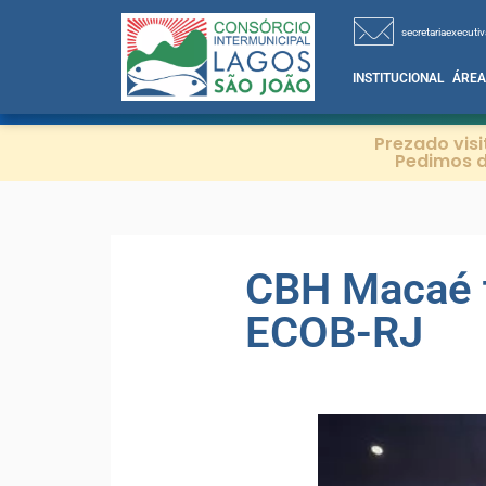
secretariaexecutiv
INSTITUCIONAL
ÁREA
Prezado vis
Pedimos d
CBH Macaé t
ECOB-RJ