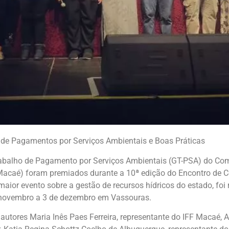
de Pagamentos por Serviços Ambientais e Boas Práticas
abalho de Pagamento por Serviços Ambientais (GT-PSA) do Comi
Macaé) foram premiados durante a 10ª edição do Encontro de C
aior evento sobre a gestão de recursos hídricos do estado, foi
 novembro a 3 de dezembro em Vassouras.
autores Maria Inês Paes Ferreira, representante do IFF Macaé,