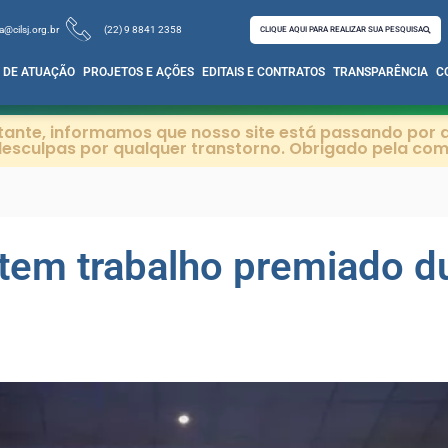
a@cilsj.org.br
(22) 9 8841 2358
CLIQUE AQUI PARA REALIZAR SUA PESQUISA
 DE ATUAÇÃO
PROJETOS E AÇÕES
EDITAIS E CONTRATOS
TRANSPARÊNCIA
C
itante, informamos que nosso site está passando por a
esculpas por qualquer transtorno. Obrigado pela co
em trabalho premiado du