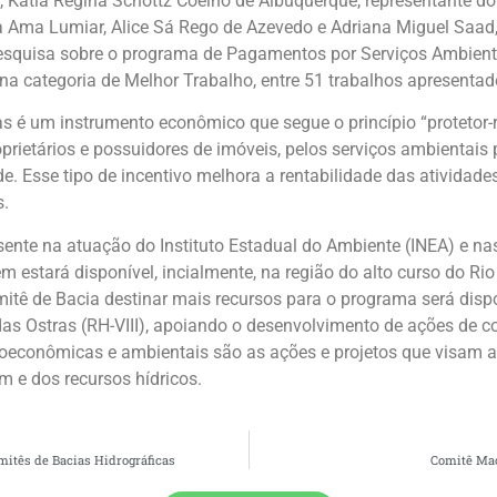
, Katia Regina Schottz Coelho de Albuquerque, representante do
 da Ama Lumiar, Alice Sá Rego de Azevedo e Adriana Miguel Saad,
esquisa sobre o programa de Pagamentos por Serviços Ambienta
 na categoria de Melhor Trabalho, entre 51 trabalhos apresentad
 é um instrumento econômico que segue o princípio “protetor-
prietários e possuidores de imóveis, pelos serviços ambientais
e. Esse tipo de incentivo melhora a rentabilidade das atividade
s.
esente na atuação do Instituto Estadual do Ambiente (INEA) e nas
ém estará disponível, incialmente, na região do alto curso do R
itê de Bacia destinar mais recursos para o programa será disp
das Ostras (RH-VIII), apoiando o desenvolvimento de ações de 
cioeconômicas e ambientais são as ações e projetos que visam 
 e dos recursos hídricos.
itês de Bacias Hidrográficas
Comitê Mac