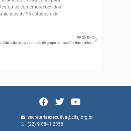
 integrou as comemorações dos
unicípios de 15 estados e do
PRÓXIMO
Consórcio Ambiental Intermunicipal Lagos São João realiza reunião de grupo de trabalho das prefeituras para discussão da 5ª Revisão Quinquenal da Concessão do Saneamento
secretariaexecutiva@cilsj.org.br
(22) 9 8841 2358