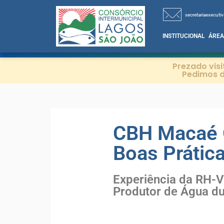
secretariaexecutiv
INSTITUCIONAL
ÁREA
Prezado vis
Pedimos d
CBH Macaé O
Boas Prátic
Experiência da RH-V
Produtor de Água du