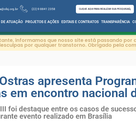
a@cilsj.org.br
(22) 9 8841 2358
CLIQUE AQUI PARA REALIZAR SUA PESQUISA
 DE ATUAÇÃO
PROJETOS E AÇÕES
EDITAIS E CONTRATOS
TRANSPARÊNCIA
C
itante, informamos que nosso site está passando por a
esculpas por qualquer transtorno. Obrigado pela co
stras apresenta Progra
as em encontro nacional
III foi destaque entre os casos de suces
rante evento realizado em Brasília