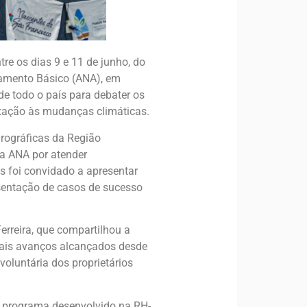
re os dias 9 e 11 de junho, do
eamento Básico (ANA), em
 de todo o país para debater os
ptação às mudanças climáticas.
rográficas da Região
la ANA por atender
as foi convidado a apresentar
sentação de casos de sucesso
erreira, que compartilhou a
ipais avanços alcançados desde
oluntária dos proprietários
o programa desenvolvido na RH-