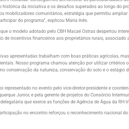
o histórica da iniciativa e os desafios superados ao longo do 
os mobilizadores comunitários, estratégia que permitiu ampliar
articipar do programa”, explicou Maria Inês.
que o modelo adotado pelo CBH Macaé Ostras despertou interes
o de incentivos financeiros aos proprietários rurais, associado a
tivas apresentadas trabalham com boas práticas agrícolas, ma
ntais. Nosso programa chamou atenção por utilizar critérios o
 conservação da natureza, conservação do solo e o estágio de 
representado no evento pelo vice-diretor-presidente e coorde
uerque Junior, e pela gerente de projetos do Consórcio Intermu
delegatária que exerce as funções de Agência de Água da RH-VII
rticipação no encontro reforçou o reconhecimento nacional do 