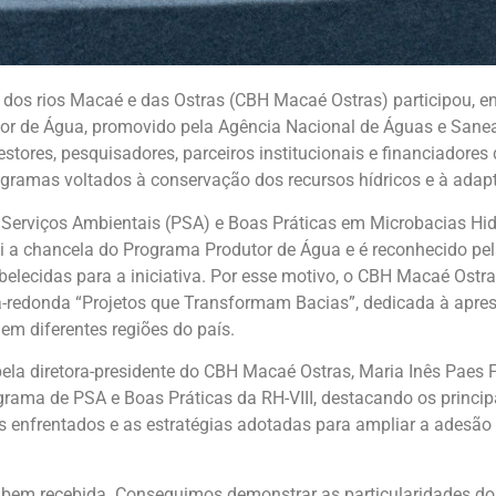
 dos rios Macaé e das Ostras (CBH Macaé Ostras) participou, ent
tor de Água, promovido pela Agência Nacional de Águas e San
estores, pesquisadores, parceiros institucionais e financiadores
ogramas voltados à conservação dos recursos hídricos e à ada
erviços Ambientais (PSA) e Boas Práticas em Microbacias Hid
ssui a chancela do Programa Produtor de Água e é reconhecido pe
abelecidas para a iniciativa. Por esse motivo, o CBH Macaé Ostr
a-redonda “Projetos que Transformam Bacias”, dedicada à apre
m diferentes regiões do país.
ela diretora-presidente do CBH Macaé Ostras, Maria Inês Paes F
ograma de PSA e Boas Práticas da RH-VIII, destacando os princ
 enfrentados e as estratégias adotadas para ampliar a adesão v
 bem recebida. Conseguimos demonstrar as particularidades d