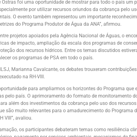
Ostras foi uma oportunidade de mostrar para todo o país um 
especialmente por utilizar recursos oriundos da cobrança pelo us
tais. O evento também representou um importante reconhecime
retrizes do Programa Produtor de Água da ANA”, afirmou.
entre projetos apoiados pela Agência Nacional de Águas, o enc
ricas de impacto, ampliação da escala dos programas de cons
oteção dos recursos hídricos. Entre os temas discutidos estive
alecer os programas de PSA em todo o país.
CILSJ, Marianna Cavalcante, os debates trouxeram contribuições
xecutado na RH-VIII.
oportunidade para ampliarmos os horizontes do Programa que ex
adas pelo país. O aprimoramento do formato de monitoramento d
para além dos investimentos da cobrança pelo uso dos recursos
ue são muito relevantes para o amadurecimento do Programa d
 VIII”, avaliou.
ramação, os participantes debateram temas como resiliência cl
lógico, pagamento por serviços ambientais, mecanismos de fina