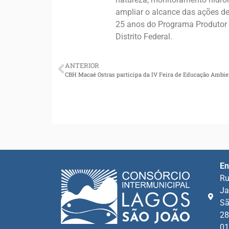
ampliar o alcance das ações de
25 anos do Programa Produtor d
Distrito Federal.
ANTERIOR
CBH Macaé Ostras participa da IV Feira de Educação Ambie
En
Ru
Ja
Sã
28
01