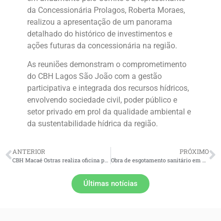
da Concessionária Prolagos, Roberta Moraes,
realizou a apresentação de um panorama
detalhado do histórico de investimentos e
ações futuras da concessionária na região.
As reuniões demonstram o comprometimento
do CBH Lagos São João com a gestão
participativa e integrada dos recursos hídricos,
envolvendo sociedade civil, poder público e
setor privado em prol da qualidade ambiental e
da sustentabilidade hídrica da região.
ANTERIOR
PRÓXIMO
CBH Macaé Ostras realiza oficina para debater proposta de reajuste que impacta no valor cobrado pelo uso da água na RH VIII
Obra de esgotamento sanitário em Arraial, financiada pelo CBH Lagos São João, chega a 90% de execução
Últimas notícias