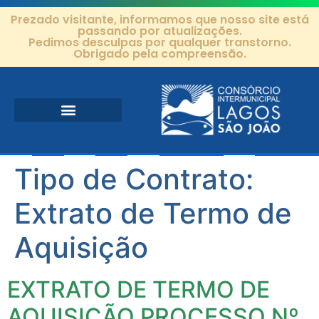
Prezado visitante, informamos que nosso site está
passando por atualizações.
Pedimos desculpas por qualquer transtorno.
Obrigado pela compreensão.
Área de Atuação
Projetos e Ações
Editais e Contratos
Tipo de Contrato:
Extrato de Termo de
Aquisição
EXTRATO DE TERMO DE
AQUISIÇÃO PROCESSO Nº