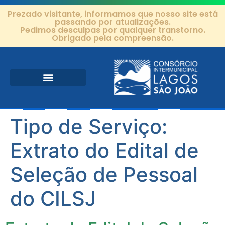
Prezado visitante, informamos que nosso site está
passando por atualizações.
Pedimos desculpas por qualquer transtorno.
Obrigado pela compreensão.
Área de Atuação
Projetos e Ações
Editais e Contratos
Tipo de Serviço:
Extrato do Edital de
Seleção de Pessoal
do CILSJ