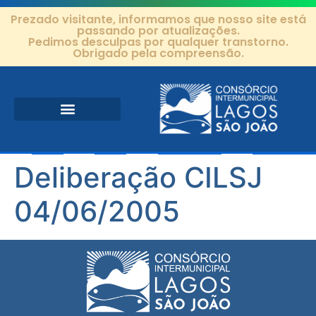
Prezado visitante, informamos que nosso site está
passando por atualizações.
Pedimos desculpas por qualquer transtorno.
Obrigado pela compreensão.
Área de Atuação
Projetos e Ações
Editais e Contratos
Deliberação CILSJ
04/06/2005