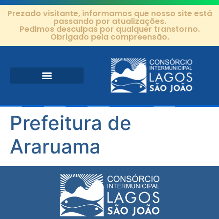
Prezado visitante, informamos que nosso site está
passando por atualizações.
Pedimos desculpas por qualquer transtorno.
Obrigado pela compreensão.
Área de Atuação
Projetos e Ações
Editais e Contratos
Prefeitura de
Araruama