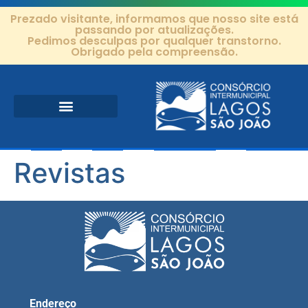
Prezado visitante, informamos que nosso site está
passando por atualizações.
Pedimos desculpas por qualquer transtorno.
Obrigado pela compreensão.
Área de Atuação
Projetos e Ações
Editais e Contratos
Revistas
Endereço