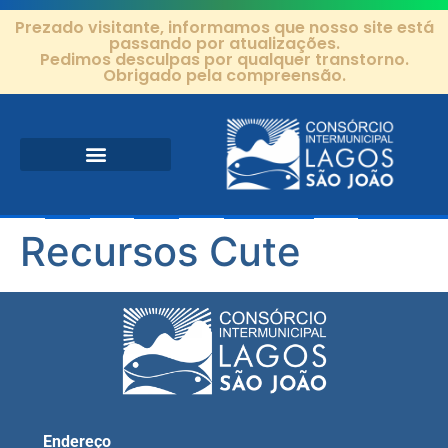
Prezado visitante, informamos que nosso site está
passando por atualizações.
Pedimos desculpas por qualquer transtorno.
Obrigado pela compreensão.
Área de Atuação
Projetos e Ações
Editais e Contratos
Recursos Cute
Endereço