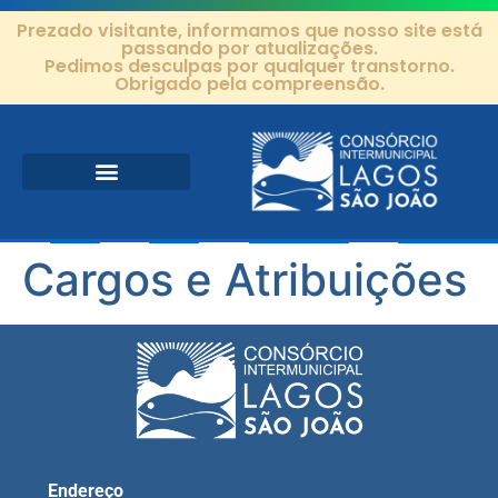
Prezado visitante, informamos que nosso site está
passando por atualizações.
Pedimos desculpas por qualquer transtorno.
Obrigado pela compreensão.
Área de Atuação
Projetos e Ações
Editais e Contratos
Cargos e Atribuições
Endereço