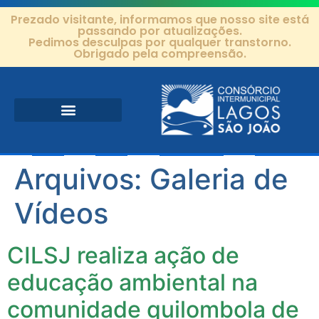
Prezado visitante, informamos que nosso site está
passando por atualizações.
Pedimos desculpas por qualquer transtorno.
Obrigado pela compreensão.
Área de Atuação
Projetos e Ações
Editais e Contratos
Arquivos:
Galeria de
Vídeos
CILSJ realiza ação de
educação ambiental na
comunidade quilombola de