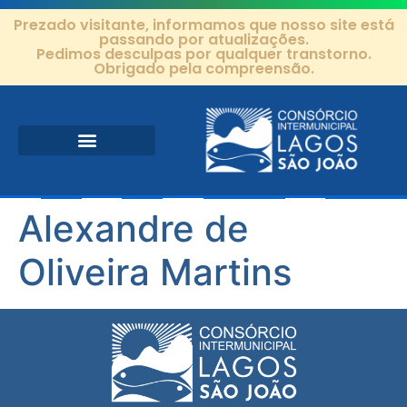
Prezado visitante, informamos que nosso site está
passando por atualizações.
Pedimos desculpas por qualquer transtorno.
Obrigado pela compreensão.
Área de Atuação
Projetos e Ações
Editais e Contratos
Alexandre de
Oliveira Martins