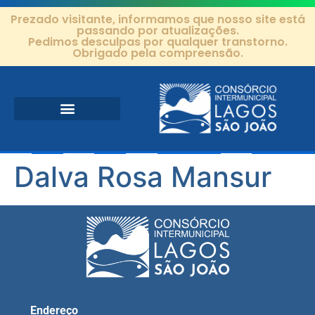
Prezado visitante, informamos que nosso site está
passando por atualizações.
Pedimos desculpas por qualquer transtorno.
Obrigado pela compreensão.
Área de Atuação
Projetos e Ações
Editais e Contratos
Dalva Rosa Mansur
Endereço