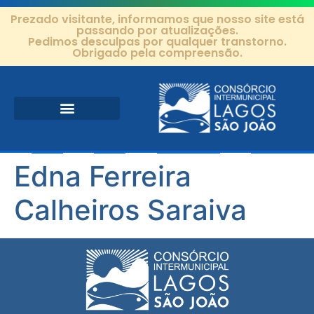
Prezado visitante, informamos que nosso site está
passando por atualizações.
Pedimos desculpas por qualquer transtorno.
Obrigado pela compreensão.
Área de Atuação
Projetos e Ações
Editais e Contratos
Edna Ferreira
Calheiros Saraiva