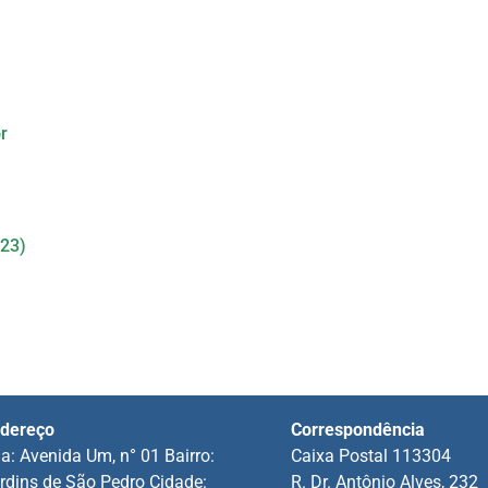
r
023)
dereço
Correspondência
a: Avenida Um, n° 01 Bairro:
Caixa Postal 113304
rdins de São Pedro Cidade:
R. Dr. Antônio Alves, 232