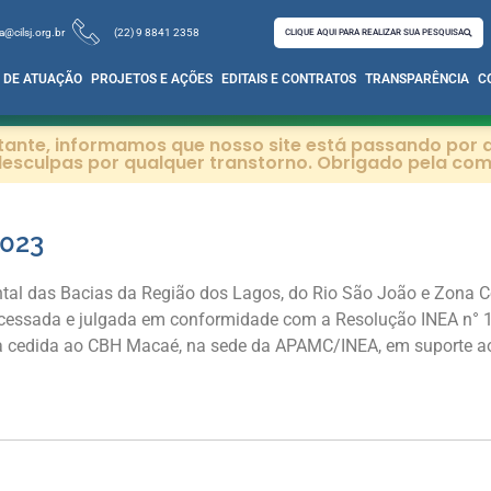
a@cilsj.org.br
(22) 9 8841 2358
CLIQUE AQUI PARA REALIZAR SUA PESQUISA
 DE ATUAÇÃO
PROJETOS E AÇÕES
EDITAIS E CONTRATOS
TRANSPARÊNCIA
C
itante, informamos que nosso site está passando por a
esculpas por qualquer transtorno. Obrigado pela co
023
tal das Bacias da Região dos Lagos, do Rio São João e Zona Co
ocessada e julgada em conformidade com a Resolução INEA n° 1
 sala cedida ao CBH Macaé, na sede da APAMC/INEA, em suporte