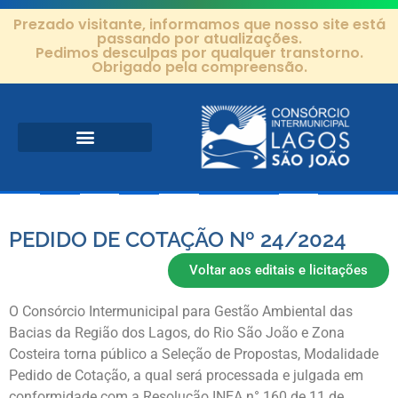
Prezado visitante, informamos que nosso site está
passando por atualizações.
Pedimos desculpas por qualquer transtorno.
Obrigado pela compreensão.
Área de Atuação
Projetos e Ações
Editais e Contratos
PEDIDO DE COTAÇÃO Nº 24/2024
Voltar aos editais e licitações
O Consórcio Intermunicipal para Gestão Ambiental das
Bacias da Região dos Lagos, do Rio São João e Zona
Costeira torna público a Seleção de Propostas, Modalidade
Pedido de Cotação, a qual será processada e julgada em
conformidade com a Resolução INEA n° 160 de 11 de