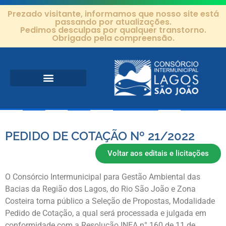
Prezado visitante, informamos que nosso site está
passando por atualizações.
Pedimos desculpas por qualquer transtorno.
Obrigado pela compreensão.
Área de Atuação
Projetos e Ações
Editais e Contratos
PEDIDO DE COTAÇÃO Nº 21/2022
Voltar aos editais e licitações
O Consórcio Intermunicipal para Gestão Ambiental das
Bacias da Região dos Lagos, do Rio São João e Zona
Costeira torna público a Seleção de Propostas, Modalidade
Pedido de Cotação, a qual será processada e julgada em
conformidade com a Resolução INEA n° 160 de 11 de