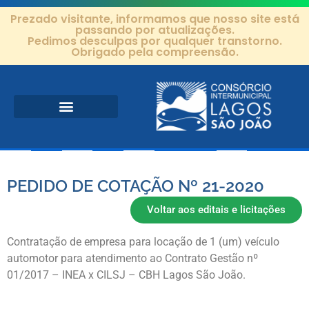
Prezado visitante, informamos que nosso site está
passando por atualizações.
Pedimos desculpas por qualquer transtorno.
Obrigado pela compreensão.
Área de Atuação
Projetos e Ações
Editais e Contratos
PEDIDO DE COTAÇÃO Nº 21-2020
Voltar aos editais e licitações
Contratação de empresa para locação de 1 (um) veículo
automotor para atendimento ao Contrato Gestão nº
01/2017 – INEA x CILSJ – CBH Lagos São João.