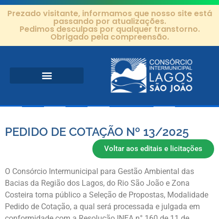
Prezado visitante, informamos que nosso site está
passando por atualizações.
Pedimos desculpas por qualquer transtorno.
Obrigado pela compreensão.
Área de Atuação
Projetos e Ações
Editais e Contratos
PEDIDO DE COTAÇÃO Nº 13/2025
Voltar aos editais e licitações
O Consórcio Intermunicipal para Gestão Ambiental das
Bacias da Região dos Lagos, do Rio São João e Zona
Costeira torna público a Seleção de Propostas, Modalidade
Pedido de Cotação, a qual será processada e julgada em
conformidade com a Resolução INEA n° 160 de 11 de