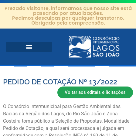
Prezado visitante, informamos que nosso site está
passando por atualizações.
Pedimos desculpas por qualquer transtorno.
Obrigado pela compreensão.
Área de Atuação
Projetos e Ações
Editais e Contratos
PEDIDO DE COTAÇÃO Nº 13/2022
Voltar aos editais e licitações
O Consórcio Intermunicipal para Gestão Ambiental das
Bacias da Região dos Lagos, do Rio São João e Zona
Costeira torna público a Seleção de Propostas, Modalidade
Pedido de Cotação, a qual será processada e julgada em
conformidade com a Resolução INEA n° 160 de 11 de