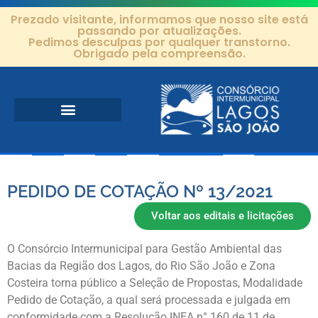
Prezado visitante, informamos que nosso site está
passando por atualizações.
Pedimos desculpas por qualquer transtorno.
Obrigado pela compreensão.
Área de Atuação
Projetos e Ações
Editais e Contratos
PEDIDO DE COTAÇÃO Nº 13/2021
Voltar aos editais e licitações
O Consórcio Intermunicipal para Gestão Ambiental das
Bacias da Região dos Lagos, do Rio São João e Zona
Costeira torna público a Seleção de Propostas, Modalidade
Pedido de Cotação, a qual será processada e julgada em
conformidade com a Resolução INEA n° 160 de 11 de