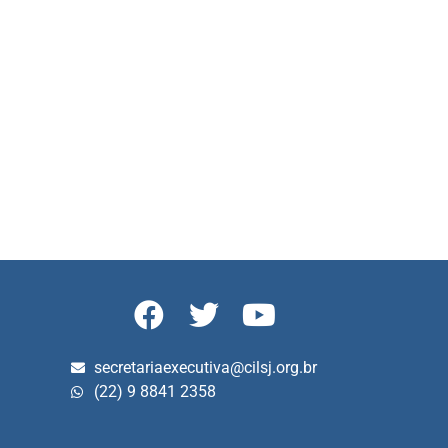
secretariaexecutiva@cilsj.org.br
(22) 9 8841 2358