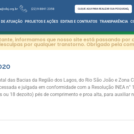
a@cilsj.org.br
(22) 9 8841 2358
CLIQUE AQUI PARA REALIZAR SUA PESQUISA
 DE ATUAÇÃO
PROJETOS E AÇÕES
EDITAIS E CONTRATOS
TRANSPARÊNCIA
C
itante, informamos que nosso site está passando por a
esculpas por qualquer transtorno. Obrigado pela co
020
tal das Bacias da Região dos Lagos, do Rio São João e Zona Co
ocessada e julgada em conformidade com a Resolução INEA n° 
 ou 18 dezoito) pés de comprimento e proa alta, para auxiliar 