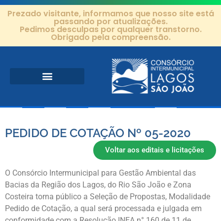
Prezado visitante, informamos que nosso site está
passando por atualizações.
Pedimos desculpas por qualquer transtorno.
Obrigado pela compreensão.
Área de Atuação
Projetos e Ações
Editais e Contratos
PEDIDO DE COTAÇÃO Nº 05-2020
Voltar aos editais e licitações
O Consórcio Intermunicipal para Gestão Ambiental das
Bacias da Região dos Lagos, do Rio São João e Zona
Costeira torna público a Seleção de Propostas, Modalidade
Pedido de Cotação, a qual será processada e julgada em
conformidade com a Resolução INEA n° 160 de 11 de