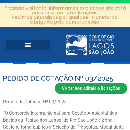
Prezado visitante, informamos que nosso site está
passando por atualizações.
Pedimos desculpas por qualquer transtorno.
Obrigado pela compreensão.
Área de Atuação
Projetos e Ações
Editais e Contratos
PEDIDO DE COTAÇÃO Nº 03/2025
Voltar aos editais e licitações
Pedido de Cotação Nº 03/2025
“O Consórcio Intermunicipal para Gestão Ambiental das
Bacias da Região dos Lagos, do Rio São João e Zona
Costeira torna público a Seleção de Propostas, Modalidade