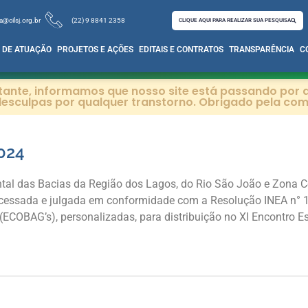
a@cilsj.org.br
(22) 9 8841 2358
CLIQUE AQUI PARA REALIZAR SUA PESQUISA
 DE ATUAÇÃO
PROJETOS E AÇÕES
EDITAIS E CONTRATOS
TRANSPARÊNCIA
C
itante, informamos que nosso site está passando por a
esculpas por qualquer transtorno. Obrigado pela co
024
tal das Bacias da Região dos Lagos, do Rio São João e Zona Co
ocessada e julgada em conformidade com a Resolução INEA n° 1
 (ECOBAG’s), personalizadas, para distribuição no XI Encontro 