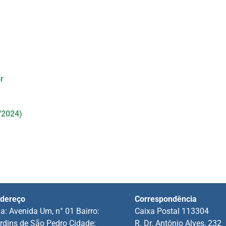
r
/2024)
dereço
Correspondência
a: Avenida Um, n° 01 Bairro:
Caixa Postal 113304
rdins de São Pedro Cidade:
R. Dr. Antônio Alves, 232