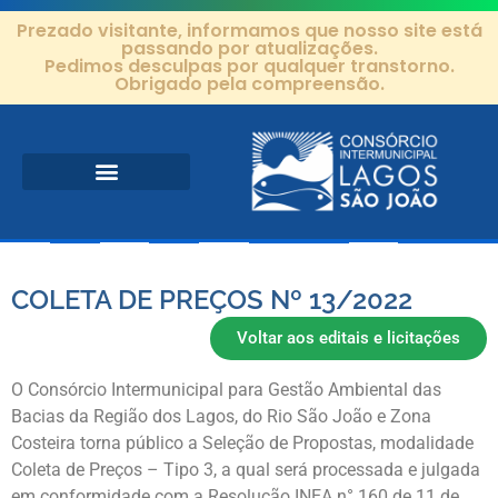
Prezado visitante, informamos que nosso site está
passando por atualizações.
Pedimos desculpas por qualquer transtorno.
Obrigado pela compreensão.
Área de Atuação
Projetos e Ações
Editais e Contratos
COLETA DE PREÇOS Nº 13/2022
Voltar aos editais e licitações
O Consórcio Intermunicipal para Gestão Ambiental das
Bacias da Região dos Lagos, do Rio São João e Zona
Costeira torna público a Seleção de Propostas, modalidade
Coleta de Preços – Tipo 3, a qual será processada e julgada
em conformidade com a Resolução INEA n° 160 de 11 de