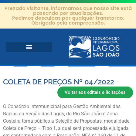
Prezado visitante, informamos que nosso site está
passando por atualizações.
Pedimos desculpas por qualquer transtorno.
Obrigado pela compreensão.
Área de Atuação
Projetos e Ações
Editais e Contratos
COLETA DE PREÇOS Nº 04/2022
Voltar aos editais e licitações
O Consórcio Intermunicipal para Gestão Ambiental das
Bacias da Região dos Lagos, do Rio São João e Zona
Costeira torna público a Seleção de Propostas, modalidade
Coleta de Preço – Tipo 1, a qual será processada e julgada
em conformidade com a Resolução INEA n° 160 de 11 de