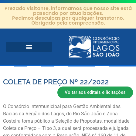
Prezado visitante, informamos que nosso site está
passando por atualizações.
Pedimos desculpas por qualquer transtorno.
Obrigado pela compreensão.
Área de Atuação
Projetos e Ações
Editais e Contratos
COLETA DE PREÇO Nº 22/2022
Voltar aos editais e licitações
O Consórcio Intermunicipal para Gestão Ambiental das
Bacias da Região dos Lagos, do Rio São João e Zona
Costeira torna público a Seleção de Propostas, modalidade
Coleta de Preço – Tipo 3, a qual será processada e julgada
em conformidade com a Resolução INEA n° 160 de 11 de