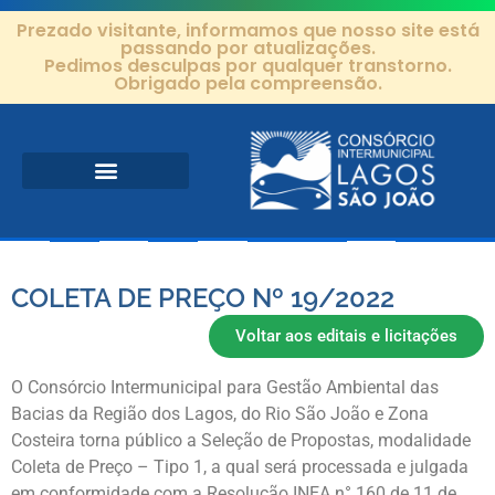
Prezado visitante, informamos que nosso site está
passando por atualizações.
Pedimos desculpas por qualquer transtorno.
Obrigado pela compreensão.
Área de Atuação
Projetos e Ações
Editais e Contratos
COLETA DE PREÇO Nº 19/2022
Voltar aos editais e licitações
O Consórcio Intermunicipal para Gestão Ambiental das
Bacias da Região dos Lagos, do Rio São João e Zona
Costeira torna público a Seleção de Propostas, modalidade
Coleta de Preço – Tipo 1, a qual será processada e julgada
em conformidade com a Resolução INEA n° 160 de 11 de