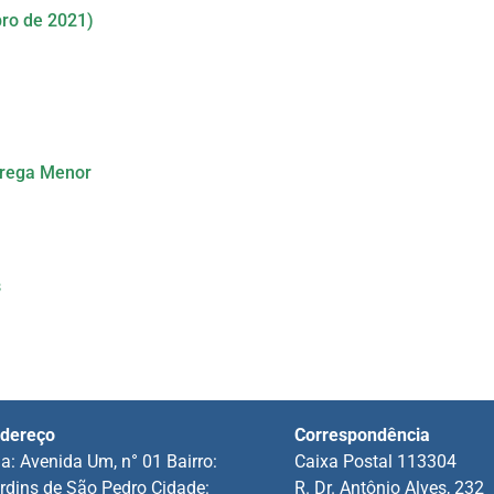
ro de 2021)
prega Menor
s
dereço
Correspondência
a: Avenida Um, n° 01 Bairro:
Caixa Postal 113304
rdins de São Pedro Cidade:
R. Dr. Antônio Alves, 232