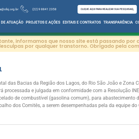
a@cilsj.org.br
(22) 9 8841 2358
CLIQUE AQUI PARA REALIZAR SUA PESQUISA
 DE ATUAÇÃO
PROJETOS E AÇÕES
EDITAIS E CONTRATOS
TRANSPARÊNCIA
C
itante, informamos que nosso site está passando por a
esculpas por qualquer transtorno. Obrigado pela co
1
tal das Bacias da Região dos Lagos, do Rio São João e Zona Co
erá processada e julgada em conformidade com a Resolução INE
elado de combustível (gasolina comum), para abastecimento da
balho dos Comitês, a serem desempenhadas pela da equipe do 