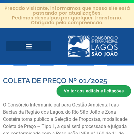
Prezado visitante, informamos que nosso site está
passando por atualizações.
Pedimos desculpas por qualquer transtorno.
Obrigado pela compreensão.
Área de Atuação
Projetos e Ações
Editais e Contratos
COLETA DE PREÇO Nº 01/2025
Voltar aos editais e licitações
O Consórcio Intermunicipal para Gestão Ambiental das
Bacias da Região dos Lagos, do Rio São João e Zona
Costeira torna público a Seleção de Propostas, modalidade
Coleta de Preço – Tipo 1, a qual será processada e julgada
em conformidade com a Resolução INEA n° 160 de 11 de