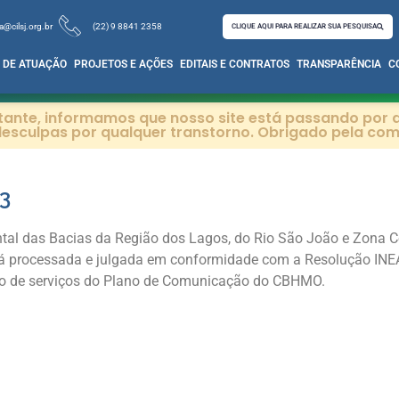
a@cilsj.org.br
(22) 9 8841 2358
CLIQUE AQUI PARA REALIZAR SUA PESQUISA
 DE ATUAÇÃO
PROJETOS E AÇÕES
EDITAIS E CONTRATOS
TRANSPARÊNCIA
C
itante, informamos que nosso site está passando por a
esculpas por qualquer transtorno. Obrigado pela co
3
tal das Bacias da Região dos Lagos, do Rio São João e Zona Co
erá processada e julgada em conformidade com a Resolução INE
ão de serviços do Plano de Comunicação do CBHMO.