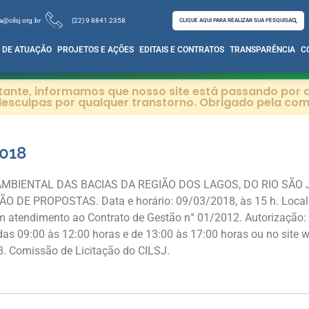
a@cilsj.org.br
(22) 9 8841 2358
CLIQUE AQUI PARA REALIZAR SUA PESQUISA
 DE ATUAÇÃO
PROJETOS E AÇÕES
EDITAIS E CONTRATOS
TRANSPARÊNCIA
C
itante, informamos que nosso site está passando por a
esculpas por qualquer transtorno. Obrigado pela co
018
MBIENTAL DAS BACIAS DA REGIÃO DOS LAGOS, DO RIO SÃO 
E PROPOSTAS. Data e horário: 09/03/2018, às 15 h. Local: 
m atendimento ao Contrato de Gestão n° 01/2012. Autorização:
 das 09:00 às 12:00 horas e de 13:00 às 17:00 horas ou no site 
8. Comissão de Licitação do CILSJ.