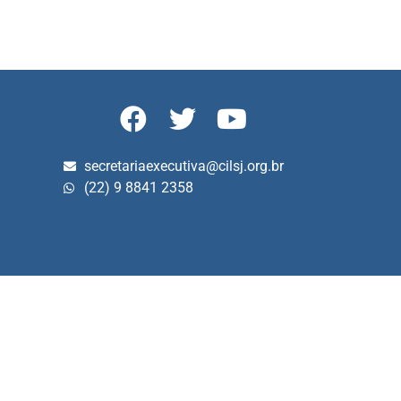
secretariaexecutiva@cilsj.org.br
(22) 9 8841 2358