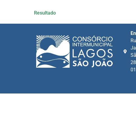
Resultado
En
Ru
Ja
Sã
28
01