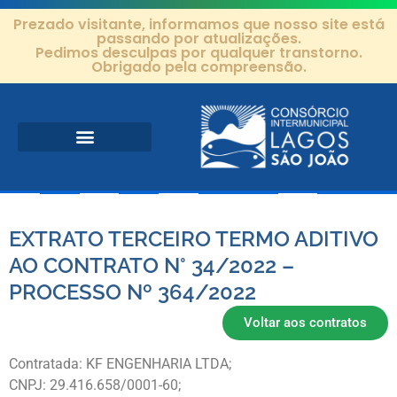
Prezado visitante, informamos que nosso site está
passando por atualizações.
Pedimos desculpas por qualquer transtorno.
Obrigado pela compreensão.
Área de Atuação
Projetos e Ações
Editais e Contratos
EXTRATO TERCEIRO TERMO ADITIVO
AO CONTRATO N° 34/2022 –
PROCESSO Nº 364/2022
Voltar aos contratos
Contratada: KF ENGENHARIA LTDA;
CNPJ: 29.416.658/0001-60;