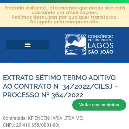
Prezado visitante, informamos que nosso site está
passando por atualizações.
Pedimos desculpas por qualquer transtorno.
Obrigado pela compreensão.
Área de Atuação
Projetos e Ações
Editais e Contratos
EXTRATO SÉTIMO TERMO ADITIVO
AO CONTRATO N° 34/2022/CILSJ –
PROCESSO Nº 364/2022
Voltar aos contratos
Contratada: KF ENGENHARIA LTDA ME;
CNPJ: 29.416.658/0001-60;