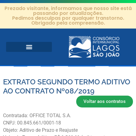
Prezado visitante, informamos que nosso site está
passando por atualizações.
Pedimos desculpas por qualquer transtorno.
Obrigado pela compreensão.
Área de Atuação
Projetos e Ações
Editais e Contratos
EXTRATO SEGUNDO TERMO ADITIVO
AO CONTRATO Nº08/2019
Voltar aos contratos
Contratada: OFFICE TOTAL S.A.
CNPJ: 00.845.661/0001-18
Objeto: Aditivo de Prazo e Reajuste