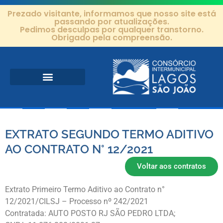
Prezado visitante, informamos que nosso site está
passando por atualizações.
Pedimos desculpas por qualquer transtorno.
Obrigado pela compreensão.
Área de Atuação
Projetos e Ações
Editais e Contratos
EXTRATO SEGUNDO TERMO ADITIVO
AO CONTRATO N° 12/2021
Voltar aos contratos
Extrato Primeiro Termo Aditivo ao Contrato n°
12/2021/CILSJ – Processo nº 242/2021
Contratada: AUTO POSTO RJ SÃO PEDRO LTDA;