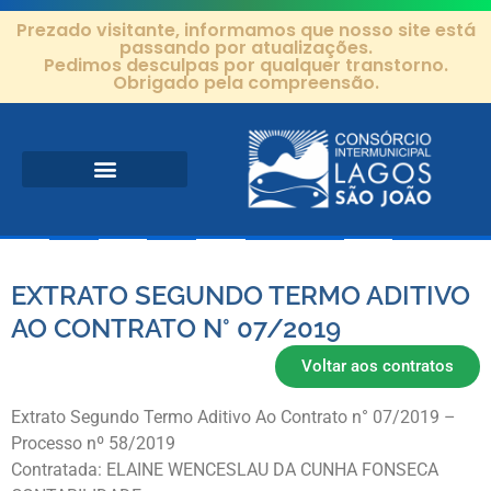
Prezado visitante, informamos que nosso site está
passando por atualizações.
Pedimos desculpas por qualquer transtorno.
Obrigado pela compreensão.
Área de Atuação
Projetos e Ações
Editais e Contratos
EXTRATO SEGUNDO TERMO ADITIVO
AO CONTRATO N° 07/2019
Voltar aos contratos
Extrato Segundo Termo Aditivo Ao Contrato n° 07/2019 –
Processo nº 58/2019
Contratada: ELAINE WENCESLAU DA CUNHA FONSECA